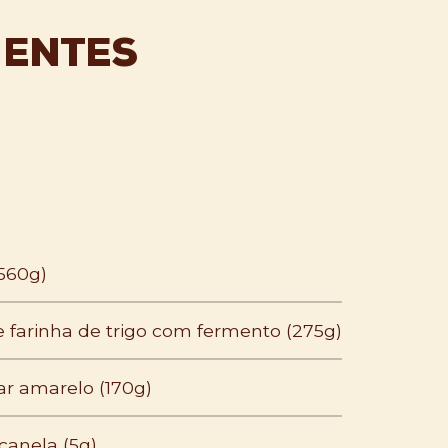
IENTES
560g)
e farinha de trigo com fermento (275g)
ar amarelo (170g)
canela (5g)