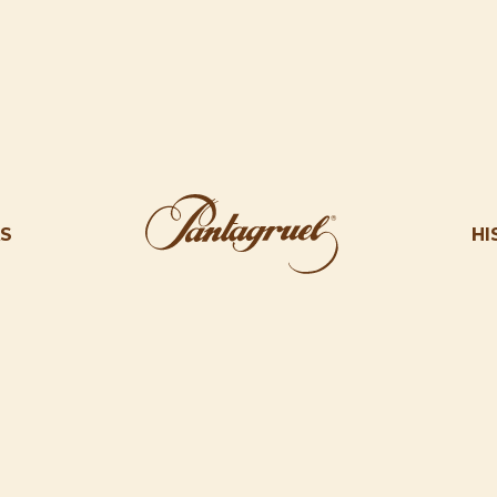
AS
HI