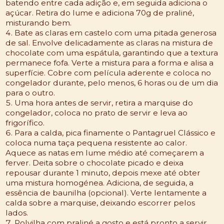
batendo entre cada adição e, em seguida adiciona o
açúcar. Retira do lume e adiciona 70g de praliné,
misturando bem.
Bate as claras em castelo com uma pitada generosa
de sal. Envolve delicadamente as claras na mistura de
chocolate com uma espátula, garantindo que a textura
permanece fofa. Verte a mistura para a forma e alisa a
superfície. Cobre com película aderente e coloca no
congelador durante, pelo menos, 6 horas ou de um dia
para o outro.
Uma hora antes de servir, retira a marquise do
congelador, coloca no prato de servir e leva ao
frigorífico.
Para a calda, pica finamente o Pantagruel Clássico e
coloca numa taça pequena resistente ao calor.
Aquece as natas em lume médio até começarem a
ferver. Deita sobre o chocolate picado e deixa
repousar durante 1 minuto, depois mexe até obter
uma mistura homogénea. Adiciona, de seguida, a
essência de baunilha (opcional). Verte lentamente a
calda sobre a marquise, deixando escorrer pelos
lados.
Polvilha com praliné a gosto e está pronto a servir.