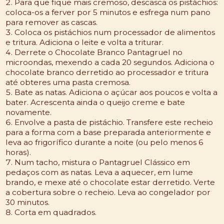
Para que fique mais cremoso, descasca os pistáchios:
coloca-os a ferver por 5 minutos e esfrega num pano
para remover as cascas.
Coloca os pistáchios num processador de alimentos
e tritura. Adiciona o leite e volta a triturar.
Derrete o Chocolate Branco Pantagruel no
microondas, mexendo a cada 20 segundos. Adiciona o
chocolate branco derretido ao processador e tritura
até obteres uma pasta cremosa.
Bate as natas. Adiciona o açúcar aos poucos e volta a
bater. Acrescenta ainda o queijo creme e bate
novamente.
Envolve a pasta de pistáchio. Transfere este recheio
para a forma com a base preparada anteriormente e
leva ao frigorífico durante a noite (ou pelo menos 6
horas).
Num tacho, mistura o Pantagruel Clássico em
pedaços com as natas. Leva a aquecer, em lume
brando, e mexe até o chocolate estar derretido. Verte
a cobertura sobre o recheio. Leva ao congelador por
30 minutos.
Corta em quadrados.