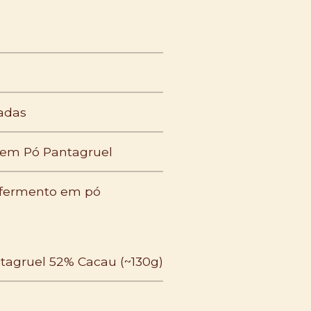
adas
 em Pó Pantagruel
e fermento em pó
ntagruel 52% Cacau (~130g)