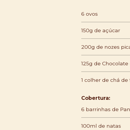
6 ovos
150g de açúcar
200g de nozes pic
125g de Chocolate
1 colher de chá d
Cobertura:
6 barrinhas de Pa
100ml de natas